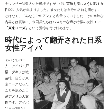
ナウンサーは数人いた模様ですが、特に
英語を流ちょうに話す女
性DJ
に人気が集まりました。彼女たちは自分の名前を明かすこ
とはなく、
「みなしごのアン」
と名乗っていました。その辛辣な
内容とは裏腹に、米国兵たちは
ハスキーな声
が特徴の女性DJに
「東京ローズ」
という愛称を付け始めます。
時代によって翻弄された日系
女性アイバ
そのうちの一
人、
アイバ・戸
栗・ダキノ
は戦
後唯一自分が東
京ローズだった
ことを認めた
日
系アメリカ人女
性
です。アイバ
は日系2世とし