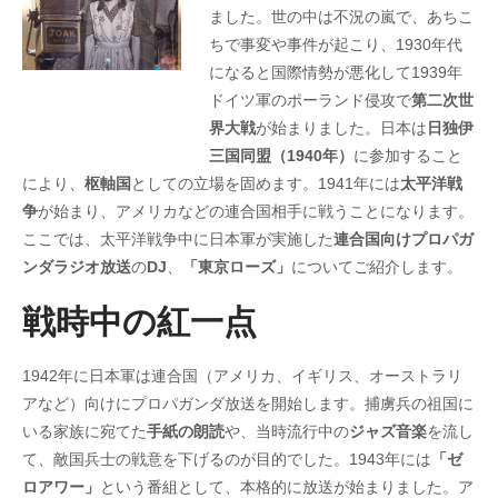
ました。世の中は不況の嵐で、あちこ
ちで事変や事件が起こり、1930年代
になると国際情勢が悪化して1939年
ドイツ軍のポーランド侵攻で
第二次世
界大戦
が始まりました。日本は
日独伊
三国同盟（1940年）
に参加すること
により、
枢軸国
としての立場を固めます。1941年には
太平洋戦
争
が始まり、アメリカなどの連合国相手に戦うことになります。
ここでは、太平洋戦争中に日本軍が実施した
連合国向けプロパガ
ンダラジオ放送
の
DJ
、
「東京ローズ」
についてご紹介します。
戦時中の紅一点
1942年に日本軍は連合国（アメリカ、イギリス、オーストラリ
アなど）向けにプロパガンダ放送を開始します。捕虜兵の祖国に
いる家族に宛てた
手紙の朗読
や、当時流行中の
ジャズ音楽
を流し
て、敵国兵士の戦意を下げるのが目的でした。1943年には
「ゼ
ロアワー」
という番組として、本格的に放送が始まりました。ア