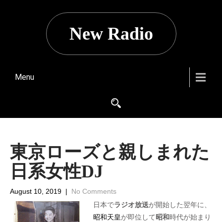
New Radio
Menu
東京ローズと親しまれた
日系女性DJ
August 10, 2019
|
No Comments
日本で
ラジオ放送
が開始した翌年に、
昭和天皇
が即位して
昭和
時代が始まり