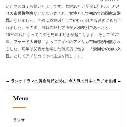
いたマスコミも驚いたようです。禁錮10年と罰金1万ドル、
アメ
リカ市民権剥奪
などが言い渡され、
女性として初めての国家反逆
罪
となりました。実際は模範囚として6年2か月の服役後に釈放さ
れました。その後、当時の裁判方法が
人種差別
であったと、
1970年代になって判決を見直す動きが起こります。そして1977
年、
フォード大統領
によってアイバの
アメリカ市民権が回復
され
ました。晩年は父親が創業した雑貨店で働き、
「愛国心の強い女
性」
としてアメリカでその生涯を閉じます。
P
←
ラジオドラマの黄金時代と現在
今人気の日本のラジオ番組
→
o
s
Menu
t
n
a
ラジオ
v