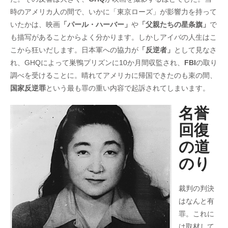
時のアメリカ人の間で、いかに「東京ローズ」が影響力を持って
いたかは、映画
「パール・ハーバー」
や
「父親たちの星条旗」
で
も描写があることからよく分かります。しかしアイバの人生はこ
こから狂いだします。日本軍への協力が
「反逆者」
として見なさ
れ、GHQによって巣鴨プリズンに10か月間収監され、
FBI
の取り
調べを受けることに。晴れてアメリカに帰国できたのも束の間、
国家反逆罪
という最も罪の重い内容で起訴されてしまいます。
名誉
回復
の道
のり
裁判の判決
はなんと有
罪。これに
は取材して