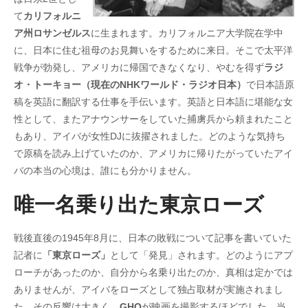
て
カリフォルニ
ア州ロサンゼルス
に生まれます。カリフォルニア大学院在学中
に、日本に住む祖母のお見舞いをするために来日。そこで太平洋
戦争が勃発し、アメリカに帰国できなくなり、やむを得ず
ラジ
オ・トーキョー（現在のNHKワールド・ラジオ日本）
で日本語原
稿を英語に翻訳する仕事を手伝います。英語と日本語に堪能な女
性として、またアナウンサーをしていた捕虜兵から頼まれたこと
もあり、アイバが女性DJに抜擢されました。どのような気持ち
で原稿を読み上げていたのか、アメリカに帰りたがっていたアイ
バの本当の心境は、誰にも分かりません。
唯一名乗り出た東京ローズ
戦後直後の1945年8月に、日本の敗戦について記事を書いていた
記者に
「東京ローズ」
として「発見」されます。どのようにアプ
ローチがあったのか、自分から名乗り出たのか、真相は定かでは
ありませんが、アイバをローズとして独占取材が実施されまし
た。その反響は大きく、
GHQ
が映画を撮影するほどでした。当