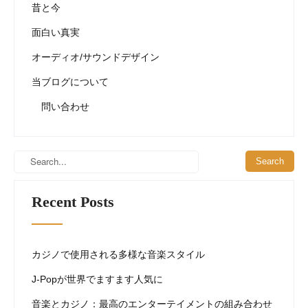
i
昔と今
g
面白い真実
a
オーディオ/サウンドデザイン
t
i
当ブログについて
o
問い合わせ
n
Recent Posts
カジノで使用される多様な音楽スタイル
J-Popが世界でますます人気に
音楽とカジノ：最高のエンターテイメントの組み合わせ