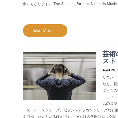
会にもなります。 The Spinning Stream: Nintendo Music Rad
Read More →
芸術
スト
April 20,
サウンド
たち。聴
に人々の
ーティス
ムの音楽
ーズ、イースシリーズ、セブンスドラゴンシリーズなど
を目指した人もいるほどです。 そんは古代氏はロック調