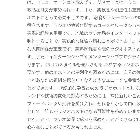
は、コミュニケーション能力です。リスナーとのコミュ
敏感な能力が求められます。また、柔軟性や創造性も重
ホストにとって必要不可欠です。 教育やトレーニングの
役立ちます。ラジオや放送に関するコースやワークショ
実際の経験も重要です。地域のラジオ局やインターネッ
制作することで、実践的な経験を積むことができます。 
な人間関係が重要です。業界関係者や他のラジオホスト
す。また、インターンシップやメンターシッププログラ
ります。 独自のスタイルを発展させる 成功するラジオ
要です。他のホストとの差別化を図るためには、自分の
ーがあなたの番組を聴きたくなるようなユニークな要素
とができます。 持続的な学習と成長 ラジオホストとし
レンドや技術の変化に対応するためには、常に新しいこ
フィードバックや批評を受け入れ、それを活かして自己改
として、誰もがラジオホストになる可能性を秘めていま
せることで、ラジオ業界で成功を収めることができるで
心を掴むことができるかもしれません。