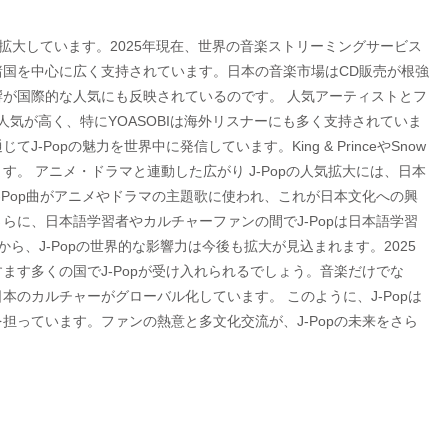
に拡大しています。2025年現在、世界の音楽ストリーミングサービス
国を中心に広く支持されています。日本の音楽市場はCD販売が根強
が国際的な人気にも反映されているのです。 人気アーティストとフ
で人気が高く、特にYOASOBIは海外リスナーにも多く支持されていま
Popの魅力を世界中に発信しています。King & PrinceやSnow
す。 アニメ・ドラマと連動した広がり J-Popの人気拡大には、日本
-Pop曲がアニメやドラマの主題歌に使われ、これが日本文化への興
らに、日本語学習者やカルチャーファンの間でJ-Popは日本語学習
ら、J-Popの世界的な影響力は今後も拡大が見込まれます。2025
ます多くの国でJ-Popが受け入れられるでしょう。音楽だけでな
のカルチャーがグローバル化しています。 このように、J-Popは
担っています。ファンの熱意と多文化交流が、J-Popの未来をさら