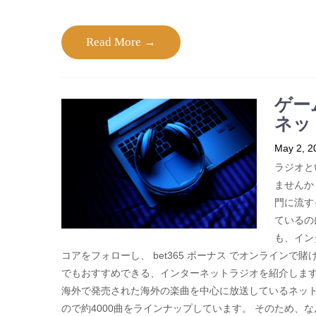
Read More →
ゲー
ネッ
May 2, 2
ラジオと
ませんか
門に流す
ているの
も、イン
コアをフォローし、 bet365 ボーナス でオンライン
でもおすすめできる、インターネットラジオを紹介します。 RPGa
海外で発売された海外の楽曲を中心に放送しているネッ
ので約4000曲をラインナップしています。 そのため