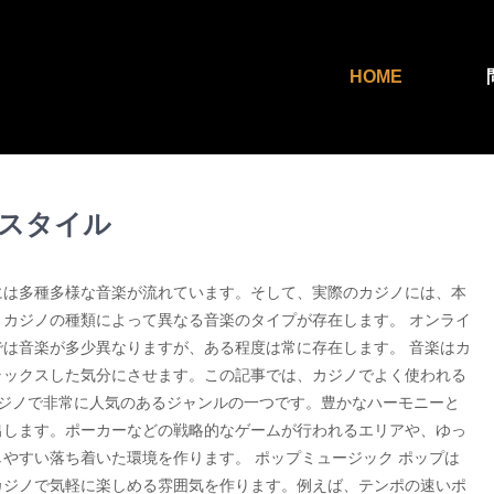
HOME
問
スタイル
には多種多様な音楽が流れています。そして、実際のカジノには、本
カジノの種類によって異なる音楽のタイプが存在します。 オンライ
は音楽が多少異なりますが、ある程度は常に存在します。 音楽はカ
ラックスした気分にさせます。この記事では、カジノでよく使われる
カジノで非常に人気のあるジャンルの一つです。豊かなハーモニーと
出します。ポーカーなどの戦略的なゲームが行われるエリアや、ゆっ
やすい落ち着いた環境を作ります。 ポップミュージック ポップは
カジノで気軽に楽しめる雰囲気を作ります。例えば、テンポの速いポ