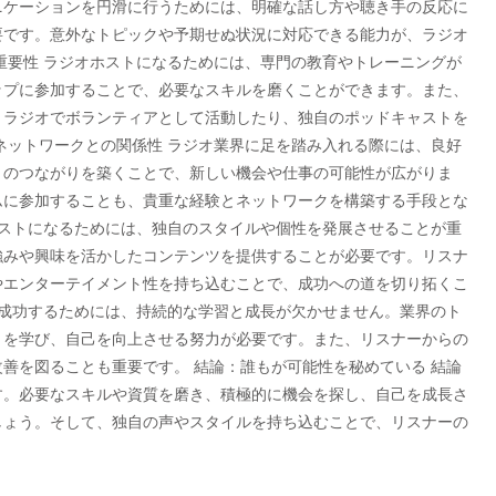
ニケーションを円滑に行うためには、明確な話し方や聴き手の反応に
要です。意外なトピックや予期せぬ状況に対応できる能力が、ラジオ
重要性 ラジオホストになるためには、専門の教育やトレーニングが
ップに参加することで、必要なスキルを磨くことができます。また、
トラジオでボランティアとして活動したり、独自のポッドキャストを
ネットワークとの関係性 ラジオ業界に足を踏み入れる際には、良好
とのつながりを築くことで、新しい機会や仕事の可能性が広がりま
ムに参加することも、貴重な経験とネットワークを構築する手段とな
ホストになるためには、独自のスタイルや個性を発展させることが重
強みや興味を活かしたコンテンツを提供することが必要です。リスナ
やエンターテイメント性を持ち込むことで、成功への道を切り拓くこ
て成功するためには、持続的な学習と成長が欠かせません。業界のト
とを学び、自己を向上させる努力が必要です。また、リスナーからの
善を図ることも重要です。 結論：誰もが可能性を秘めている 結論
す。必要なスキルや資質を磨き、積極的に機会を探し、自己を成長さ
しょう。そして、独自の声やスタイルを持ち込むことで、リスナーの