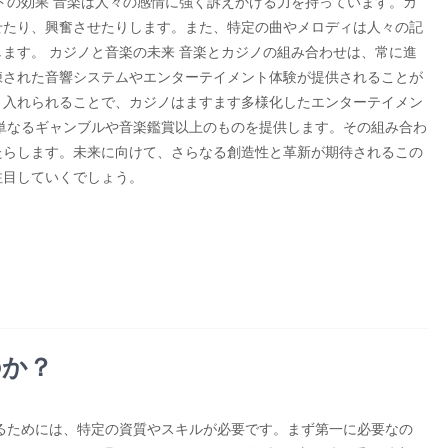
トの効果 音楽は人々の感情に強く訴えかける力を持っています。カ
せたり、興奮させたりします。また、特定の曲やメロディは人々の記
ます。 カジノと音楽の未来 音楽とカジノの組み合わせは、常に進
練された音響システムやエンターテイメント体験が提供されることが
り入れられることで、カジノはますます多様化したエンターテイメン
単なるギャンブルや音楽鑑賞以上のものを提供します。その組み合わ
たらします。未来に向けて、さらなる創造性と革新が期待されるこの
注目していくでしょう。
のか？
るためには、特定の資質やスキルが必要です。まず第一に必要なの