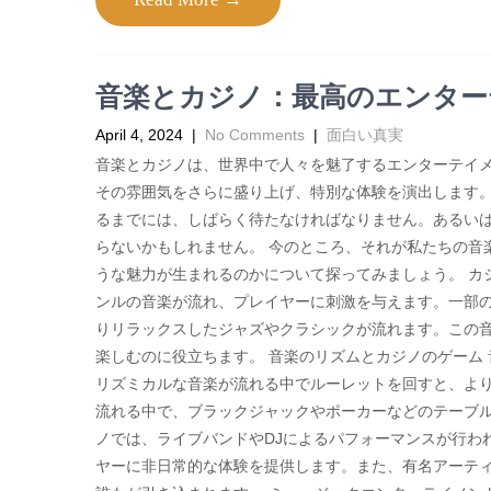
音楽とカジノ：最高のエンター
April 4, 2024
|
No Comments
|
面白い真実
音楽とカジノは、世界中で人々を魅了するエンターテイ
その雰囲気をさらに盛り上げ、特別な体験を演出します。
るまでには、しばらく待たなければなりません。あるい
らないかもしれません。 今のところ、それが私たちの音
うな魅力が生まれるのかについて探ってみましょう。 カ
ンルの音楽が流れ、プレイヤーに刺激を与えます。一部
りリラックスしたジャズやクラシックが流れます。この
楽しむのに役立ちます。 音楽のリズムとカジノのゲーム
リズミカルな音楽が流れる中でルーレットを回すと、よ
流れる中で、ブラックジャックやポーカーなどのテーブル
ノでは、ライブバンドやDJによるパフォーマンスが行わ
ヤーに非日常的な体験を提供します。また、有名アーテ