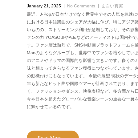
January 21, 2025
|
No Comments
|
面白い真実
最近、J-Popが日本だけでなく世界中でその人気を急速
における日本語楽曲のシェアが大幅に伸び、特にアジア諸
いものの、ストリーミング利用が急増しており、その影響
ァンの力 YOASOBIやAdoなどのアーティストは国内外
す。ファン層は熱烈で、SNSや動画プラットフォームを通じてJ-
Manのようなグループも、世界中でファンを増やしていま
のアニメやドラマの国際的な影響も大きいです。多くのJ
味と相まってさらなるファン獲得につながっています。さ
の動機付けにもなっています。 今後の展望 現状のデータか
年も新たなヒット曲や国際ツアーが計画されており、ます
く、ファッションやダンス、映像表現など、多方面から日本
今や日本を超えたグローバルな音楽シーンの重要な一翼を
に輝かせているのです。
Read More →