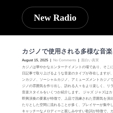
New Radio
カジノで使用される多様な音楽
August 15, 2025
|
No Comments
|
面白い真実
カジノは華やかなエンターテイメントの場であり、そこ
日記事で取り上げるような音楽のタイプが存在しますが、
ンカジノ、ソーシャルカジノ、アミューズメントカジノで
ジノの雰囲気を作り出し、訪れる人々をより楽しく、リ
音楽スタイルをいくつか紹介します。 ジャズ ジャズは
即興演奏の要素が特徴で、上品で洗練された雰囲気を演
たりとした空間に流れることが多く、プレイヤーが集中し
キャッチーなメロディーと親しみやすい歌詞が特徴で、